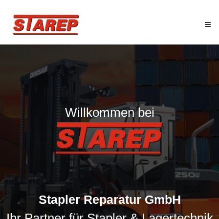
Skip
Starep
to
GmbH
content
Stapler
Reparatur
GmbH
Willkommen bei
Stapler Reparatur GmbH
Ihr Partner für Stapler & Lagertechnik