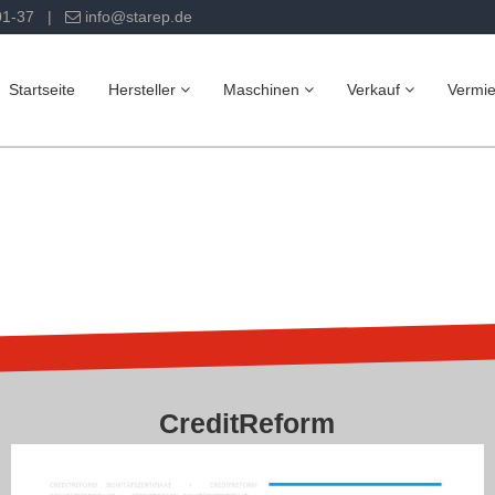
01-37 |
info@starep.de
Startseite
Hersteller
Maschinen
Verkauf
Vermi
CreditReform