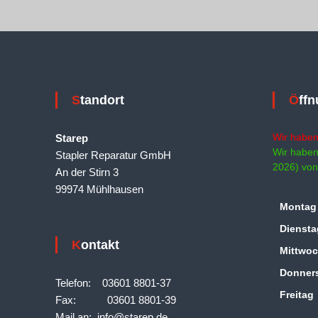
Standort
Öff
Wir haben
Starep
Wir haben
Stapler Reparatur GmbH
2026) von
An der Stirn 3
99974 Mühlhausen
Montag
Diensta
Kontakt
Mittwo
Donner
Telefon: 03601 8801-37
Freitag
Fax: 03601 8801-39
Mail an: info@starep.de